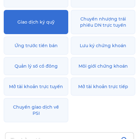
Chuyển nhượng trái
Giao dịch ký quỹ
phiếu DN trực tuyến
Ứng trước tiền bán
Lưu ký chứng khoán
Quản lý số cổ đông
Môi giới chứng khoán
Mở tài khoản trực tuyến
Mở tài khoản trực tiếp
Chuyển giao dịch về
PSI