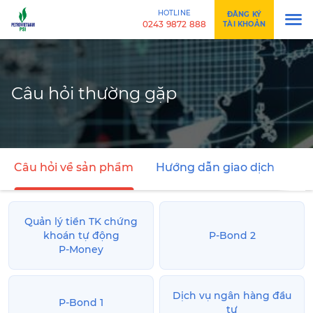
HOTLINE
ĐĂNG KÝ
0243 9872 888
TÀI KHOẢN
Câu hỏi thường gặp
Câu hỏi về sản phẩm
Hướng dẫn giao dịch
Quản lý tiền TK chứng
khoán tự động
P-Bond 2
P‑Money
Dịch vụ ngân hàng đầu
P-Bond 1
tư