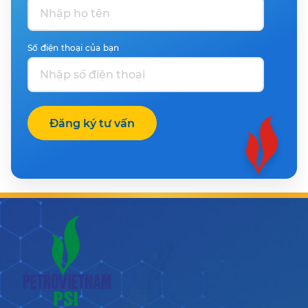
Doanh nghiệp cần chuẩn bị gì để mở rộng sản xuất
kinh doanh?
Số điện thoại của bạn
Dịch vụ mà PSI cung cấp mang lại những sự khác
biệt gì cho Đối tác/Khách hàng?
Đăng ký tư vấn