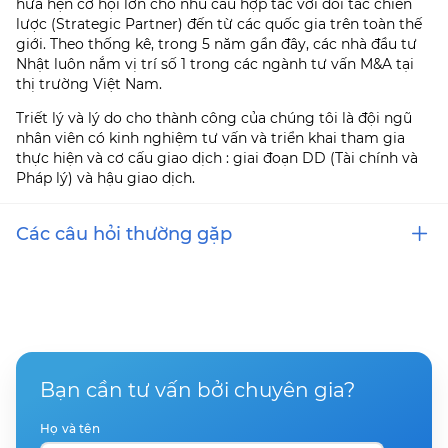
hứa hẹn cơ hội lớn cho nhu cầu hợp tác với đối tác chiến
lược (Strategic Partner) đến từ các quốc gia trên toàn thế
giới. Theo thống kê, trong 5 năm gần đây, các nhà đầu tư
Nhật luôn nắm vị trí số 1 trong các ngành tư vấn M&A tại
thị trường Việt Nam.
Triết lý và lý do cho thành công của chúng tôi là đội ngũ
nhân viên có kinh nghiệm tư vấn và triển khai tham gia
thực hiện và cơ cấu giao dịch : giai đoạn DD (Tài chính và
Pháp lý) và hậu giao dịch.
Các câu hỏi thường gặp
Hiện nay bên cạnh các dịch vụ tài chính do ngân
hàng cung cấp, doanh nghiệp có những cơ hội tiếp
cận với nguồn vốn khác hiệu quả không?
Bạn cần tư vấn bởi chuyên gia?
Doanh nghiệp chúng tôi muốn trở thành công ty
niêm yết?
Họ và tên