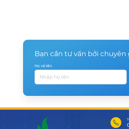
Bạn cần tư vấn bởi chuyên 
Họ và tên
T