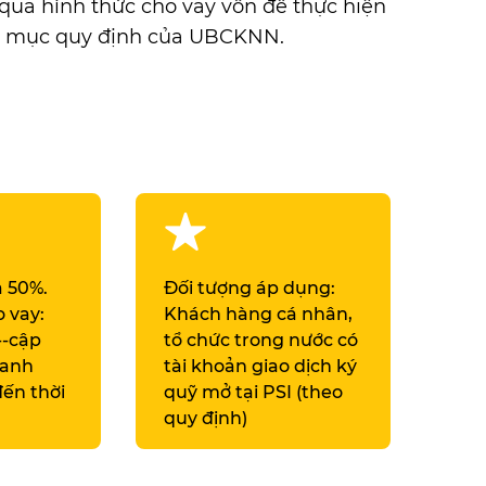
qua hình thức cho vay vốn để thực hiện
h mục quy định của UBCKNN.
đa 50%.
Đối tượng áp dụng:
 vay:
Khách hàng cá nhân,
--cập
tổ chức trong nước có
danh
tài khoản giao dịch ký
ến thời
quỹ mở tại PSI (theo
quy định)