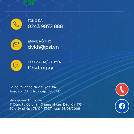
TỔNG ĐÀI
0243 9872 888
EMAIL HỖ TRỢ
dvkh@psi.vn
HỖ TRỢ TRỰC TUYẾN
Chat ngay
Số người đang trực tuyến:
841
Tổng số lượng truy cập:
7706417
Bản quyền thuộc về
© Công ty Cổ phần Chứng khoán Dầu Khí (PSI)
Số giấy phép : 78/GP-TTĐT ngày 26/08/2008