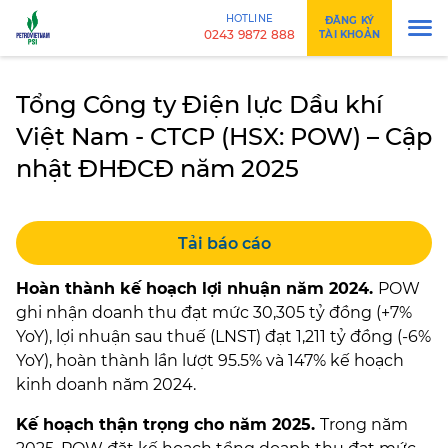
HOTLINE
ĐĂNG KÝ
0243 9872 888
TÀI KHOẢN
Tổng Công ty Điện lực Dầu khí
Việt Nam - CTCP (HSX: POW) – Cập
nhật ĐHĐCĐ năm 2025
Tải báo cáo
Hoàn thành kế hoạch lợi nhuận năm 2024.
POW
ghi nhận doanh thu đạt mức 30,305 tỷ đồng (+7%
YoY), lợi nhuận sau thuế (LNST) đạt 1,211 tỷ đồng (-6%
YoY), hoàn thành lần lượt 95.5% và 147% kế hoạch
kinh doanh năm 2024.
Kế hoạch thận trọng cho năm 2025.
Trong năm