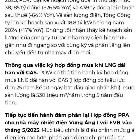
2025, POW đặt kế hoạch tổng doanh thu đạt mức
38,185 tỷ đồng (+26.5% YoY) và 439 tỷ đồng lợi nhuận
sau thuế (-64% YoY). Về sản lượng điện, Tổng Công
ty lên kế hoạch sản xuất 18.8 tỷ kWh trong năm
2024 (+17% YoY). Chúng tôi nhận thấy kế hoạch sản
lượng của công ty từ các nhà máy điện hiện hữu
gần như đi ngang so với cùng kỳ và phần tăng lên
chủ yếu đến từ nhà máy điện mới.
Thông qua việc ký hợp đồng mua khí LNG dài
hạn với GAS.
POW có thể tiến hành ký hợp đồng
mua LNG dài hạn với GAS (Hợp đồng có hiệu lực
đến 25 năm kể từ ngày bắt đầu giao nhận khí), mức
sản lượng là 530 triệu m³/năm trong 5 năm đầu
tiên.
Tiếp tục tiến hành đàm phán lại Hợp đồng PPA
cho nhà máy nhiệt điện Vũng Áng 1 với EVN vào
tháng 5/2025
. Mục tiêu chính là điều chỉnh mức giá
điện lên cao hơn, phản ánh đúng chi phí đầu tư