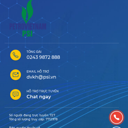
TỔNG ĐÀI
0243 9872 888
EMAIL HỖ TRỢ
dvkh@psi.vn
HỖ TRỢ TRỰC TUYẾN
Chat ngay
Số người đang trực tuyến:
727
Tổng số lượng truy cập:
7712978
Bản quyền thuộc về