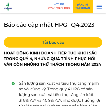
HOTLINE
ĐĂNG KÝ
0243 9872 888
TÀI KHOẢN
Báo cáo cập nhật HPG- Q4.2023
Tải báo cáo
HOẠT ĐỘNG KINH DOANH TIẾP TỤC KHỞI SẮC
TRONG QUÝ 4, NHƯNG QUÁ TRÌNH PHỤC HỒI
VẪN CÒN NHỮNG THỬ THÁCH TRONG NĂM 2024
Sản lượng sản xuất và tiêu thụ tăng mạnh
so với cùng kỳ. Trong quý 4 HPG có sản
lượng sản xuất và tiêu thụ tăng lần lượt
31.8% YoY và 40.9% YoY, nhờ được hưởng lợi