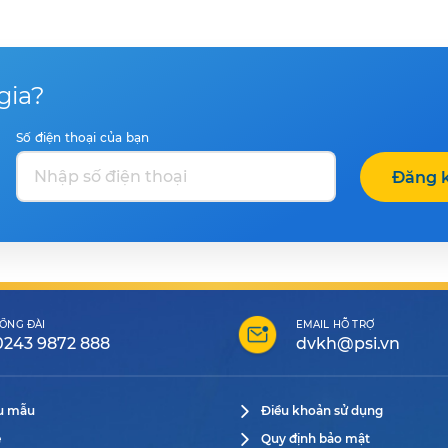
gia?
Số điện thoại của bạn
Đăng k
ỔNG ĐÀI
EMAIL HỖ TRỢ
0243 9872 888
dvkh@psi.vn
ểu mẫu
Điều khoản sử dụng
ệ
Quy định bảo mật