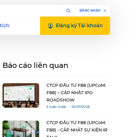
ĐĂNG NHẬP
tích
Đăng ký
Tài khoản
Báo cáo liên quan
CTCP ĐẦU TƯ F88 (UPCoM:
F88) – CẬP NHẬT IPO
ROADSHOW
3 tuần trước ・ 10/07/2026
CTCP ĐẦU TƯ F88 (UPCoM:
F88) - CẬP NHẬT SỰ KIỆN IR