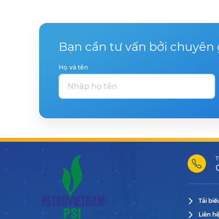
Bạn cần tư vấn bởi chuyên 
Họ và tên
T
Tải bi
Liên h