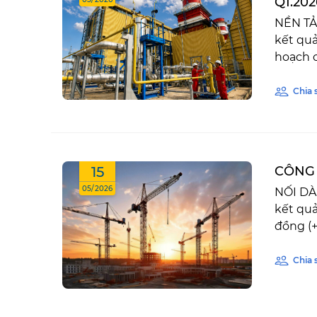
Q1.202
NỀN TẢ
kết qu
hoạch c
Chia 
15
CÔNG 
05/2026
NỐI DÀ
kết quả
đồng (+
Chia 