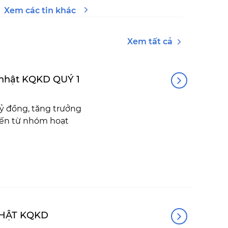
Xem các tin khác
Xem tất cả
 nhật KQKD QUÝ 1
ỷ đồng, tăng trưởng
 đến từ nhóm hoạt
NHẬT KQKD