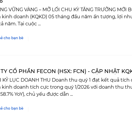
6
NG VỮNG VÀNG – MỞ LỐI CHU KỲ TĂNG TRƯỞNG MỚI Bứt 
ả kinh doanh (KQKD) 05 tháng đầu năm ấn tượng, lợi nh
ả năm. Tại cuộc ...
sẻ cho bạn bè
TY CỔ PHẦN FECON (HSX: FCN) - CẬP NHẬT KQK
I KỶ LỤC DOANH THU Doanh thu quý 1 đạt kết quả tích 
 kinh doanh tích cực trong quý 1/2026 với doanh thu thu
58.7% YoY), chủ yếu được dẫn ...
sẻ cho bạn bè