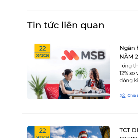
Tin tức liên quan
22
Ngân h
NĂM 2
05/2026
Tổng th
12% so 
động ki
Chia 
22
TCT Đ
05/2026