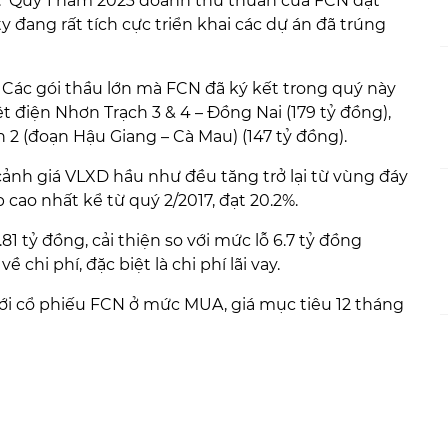
. Quý 1 năm 2023 doanh thu thuần của FCN đạt
ty đang rất tích cực triển khai các dự án đã trúng
. Các gói thầu lớn mà FCN đã ký kết trong quý này
điện Nhơn Trạch 3 & 4 – Đồng Nai (179 tỷ đồng),
2 (đoạn Hậu Giang – Cà Mau) (147 tỷ đồng).
cảnh giá VLXD hầu như đều tăng trở lại từ vùng đáy
 cao nhất kể từ quý 2/2017, đạt 20.2%.
1 tỷ đồng, cải thiện so với mức lỗ 6.7 tỷ đồng
chi phí, đặc biệt là chi phí lãi vay.
với cổ phiếu FCN ở mức MUA, giá mục tiêu 12 tháng