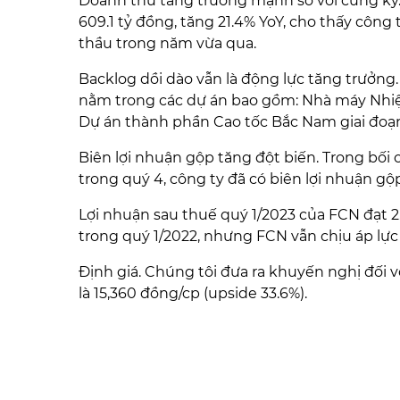
Doanh thu tăng trưởng mạnh so với cùng kỳ
609.1 tỷ đồng, tăng 21.4% YoY, cho thấy công 
thầu trong năm vừa qua.
Backlog dồi dào vẫn là động lực tăng trưởng
nằm trong các dự án bao gồm: Nhà máy Nhiệt 
Dự án thành phần Cao tốc Bắc Nam giai đoạn 
Biên lợi nhuận gộp tăng đột biến. Trong bối 
trong quý 4, công ty đã có biên lợi nhuận gộp
Lợi nhuận sau thuế quý 1/2023 của FCN đạt 2.8
trong quý 1/2022, nhưng FCN vẫn chịu áp lực về 
Định giá. Chúng tôi đưa ra khuyến nghị đối 
là 15,360 đồng/cp (upside 33.6%).