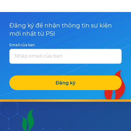
Đăng ký để nhận thông tin sự kiện
mới nhất từ PSI
Email của bạn
Đăng ký