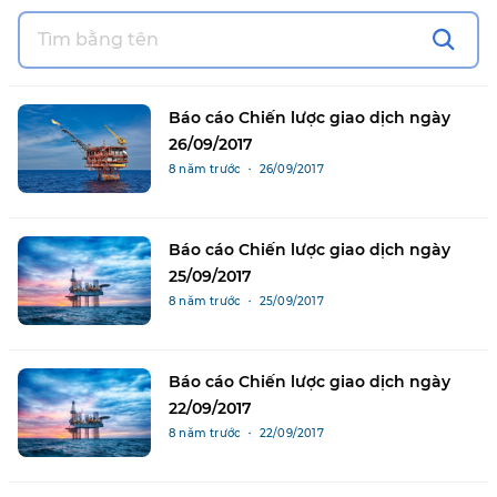
Báo cáo Chiến lược giao dịch ngày
26/09/2017
8 năm trước ・ 26/09/2017
Báo cáo Chiến lược giao dịch ngày
25/09/2017
8 năm trước ・ 25/09/2017
Báo cáo Chiến lược giao dịch ngày
22/09/2017
8 năm trước ・ 22/09/2017