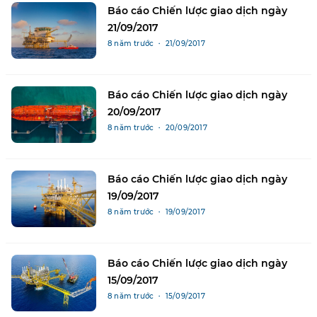
Báo cáo Chiến lược giao dịch ngày
21/09/2017
8 năm trước ・ 21/09/2017
Báo cáo Chiến lược giao dịch ngày
20/09/2017
8 năm trước ・ 20/09/2017
Báo cáo Chiến lược giao dịch ngày
19/09/2017
8 năm trước ・ 19/09/2017
Báo cáo Chiến lược giao dịch ngày
15/09/2017
8 năm trước ・ 15/09/2017