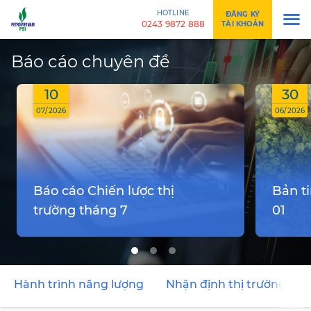
HOTLINE
ĐĂNG KÝ
0243 9872 888
TÀI KHOẢN
Báo cáo chuyên đề
10
30
07/2026
06/2026
Báo cáo Chiến lược thị
Bản ti
trường tháng 7
01
Hành trình năng lượng
Nhận định thị trường