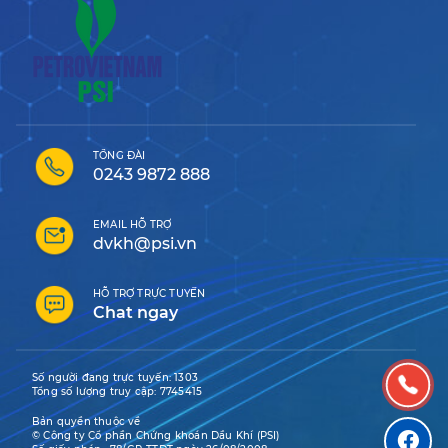
TỔNG ĐÀI
0243 9872 888
EMAIL HỖ TRỢ
dvkh@psi.vn
HỖ TRỢ TRỰC TUYẾN
Chat ngay
Số người đang trực tuyến:
1303
Tổng số lượng truy cập:
7745415
Bản quyền thuộc về
© Công ty Cổ phần Chứng khoán Dầu Khí (PSI)