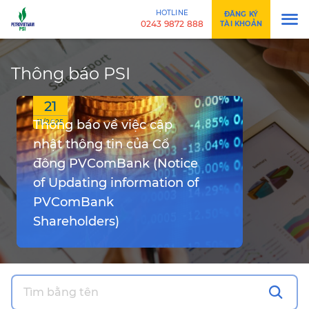
HOTLINE
ĐĂNG KÝ
0243 9872 888
TÀI KHOẢN
Thông báo PSI
21
Thông báo về việc cập
11/2025
nhật thông tin của Cổ
đông PVComBank (Notice
of Updating information of
PVComBank
Shareholders)