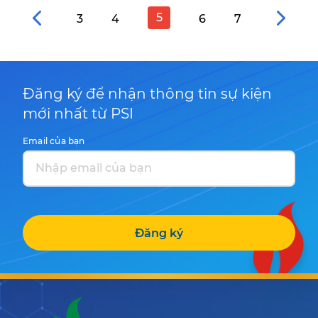
5
3
4
6
7
Đăng ký để nhận thông tin sự kiện
mới nhất từ PSI
Email của bạn
Đăng ký