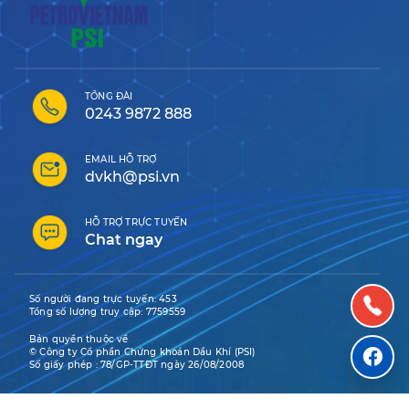
TỔNG ĐÀI
0243 9872 888
EMAIL HỖ TRỢ
dvkh@psi.vn
HỖ TRỢ TRỰC TUYẾN
Chat ngay
Số người đang trực tuyến:
453
Tổng số lượng truy cập:
7759559
Bản quyền thuộc về
© Công ty Cổ phần Chứng khoán Dầu Khí (PSI)
Số giấy phép : 78/GP-TTĐT ngày 26/08/2008