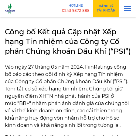
HOTLINE
ĐĂNG KÝ
0243 9872 888
TÀI KHOẢN
Công bố Kết quả Cập nhật Xếp
hạng Tín nhiệm của Công ty Cổ
phần Chứng khoán Dầu Khí (“PSI”)
Vào ngày 27 tháng 05 năm 2024, FiinRatings công
bố báo cáo theo dõi định kỳ Xếp hạng Tín nhiệm
của Công ty Cổ phần Chứng khoán Dầu Khí (“PSI”).
Tóm tắt cơ sở xếp hạng tín nhiệm: Chúng tôi giữ
nguyên điểm XHTN nhà phát hành của PSI ở
mức "BB+" nhằm phản ánh đánh giá của chúng tôi
về vị thế kinh doanh ổn định, các cải thiện trong
khả năng huy động vốn nhằm hỗ trợ cho hồ sơ
kinh doanh và khả năng sinh lời trong tương lai.