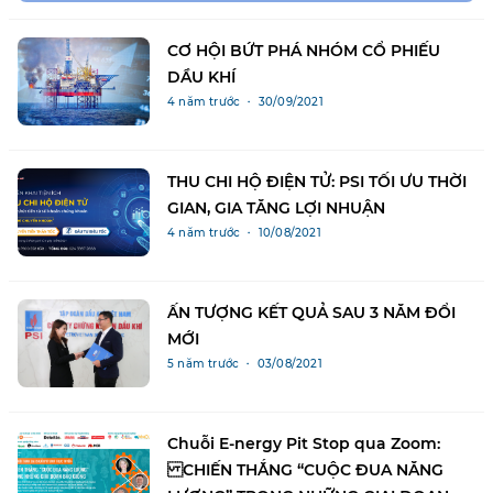
CƠ HỘI BỨT PHÁ NHÓM CỔ PHIẾU
DẦU KHÍ
4 năm trước ・ 30/09/2021
THU CHI HỘ ĐIỆN TỬ: PSI TỐI ƯU THỜI
GIAN, GIA TĂNG LỢI NHUẬN
4 năm trước ・ 10/08/2021
ẤN TƯỢNG KẾT QUẢ SAU 3 NĂM ĐỔI
MỚI
5 năm trước ・ 03/08/2021
Chuỗi E-nergy Pit Stop qua Zoom:
CHIẾN THẮNG “CUỘC ĐUA NĂNG