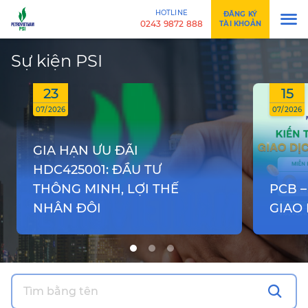
HOTLINE
ĐĂNG KÝ
0243 9872 888
TÀI KHOẢN
Sự kiện PSI
23
15
07/2026
07/2026
GIA HẠN ƯU ĐÃI
HDC425001: ĐẦU TƯ
THÔNG MINH, LỢI THẾ
PCB –
NHÂN ĐÔI
GIAO