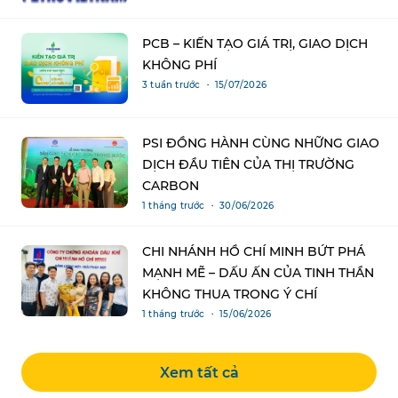
PCB – KIẾN TẠO GIÁ TRỊ, GIAO DỊCH
KHÔNG PHÍ
3 tuần trước ・ 15/07/2026
PSI ĐỒNG HÀNH CÙNG NHỮNG GIAO
DỊCH ĐẦU TIÊN CỦA THỊ TRƯỜNG
CARBON
1 tháng trước ・ 30/06/2026
CHI NHÁNH HỒ CHÍ MINH BỨT PHÁ
MẠNH MẼ – DẤU ẤN CỦA TINH THẦN
KHÔNG THUA TRONG Ý CHÍ
1 tháng trước ・ 15/06/2026
Xem tất cả