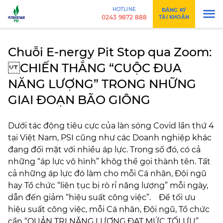
HOTLINE
ĐĂNG KÝ
0243 9872 888
TÀI KHOẢN
Chuỗi E-nergy Pit Stop qua Zoom:
CHIẾN THẮNG “CUỘC ĐUA
NĂNG LƯỢNG” TRONG NHỮNG
GIAI ĐOẠN BÃO GIÔNG
Dưới tác động tiêu cực của làn sóng Covid lần thứ 4
tại Việt Nam, PSI cũng như các Doanh nghiệp khác
đang đối mặt với nhiều áp lực. Trong số đó, có cả
những “áp lực vô hình” khôg thể gọi thành tên. Tất
cả những áp lực đó làm cho mỗi Cá nhân, Đội ngũ
hay Tổ chức “liên tục bị rò rỉ năng lượng” mỗi ngày,
dẫn đến giảm “hiệu suất công việc”. Để tối ưu
hiệu suất công việc, mỗi Cá nhân, Đội ngũ, Tổ chức
cần “QUẢN TRỊ NĂNG LƯỢNG ĐẠT MỨC TỐI ƯU” .