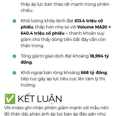
thấy áp lực bán tháo rất mạnh trong phiên
chiều.
Khối lượng khớp lệnh đạt
613.4 triệu cổ
phiếu
, thấp hơn nhẹ so với
Volume MA20 =
640.4 triệu cổ phiếu
→ thanh khoản suy
giảm cho thấy dòng tiền bắt đáy vẫn còn
thận trọng.
Tổng giá trị giao dịch đạt khoảng
18,994 tỷ
đồng
.
Khối ngoại bán ròng khoảng
668 tỷ đồng
,
tiếp tục gây áp lực tiêu cực lên tâm lý thị
trường.
✅ KẾT LUẬN
VN-Index ghi nhận phiên giảm mạnh với mẫu nến
đỏ thân dài, phản ánh áp lực bán áp đảo gần như