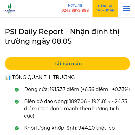
HOTLINE
ĐĂNG KÝ
0243 9872 888
TÀI KHOẢN
PSI Daily Report - Nhận định thị
trường ngày 08.05
Tải báo cáo
📊 TỔNG QUAN THỊ TRƯỜNG
Đóng cửa: 1915.37 điểm (+6.36 điểm | +0.33%)
Biên độ dao động: 1897.06 – 1921.81 → ~24.75
điểm (dao động mạnh theo hướng tích
cực)
Khối lượng khớp lệnh: 944.20 triệu cp