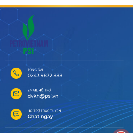
TỔNG ĐÀI
0243 9872 888
EMAIL HỖ TRỢ
dvkh@psi.vn
HỖ TRỢ TRỰC TUYẾN
Chat ngay