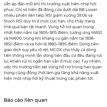
vẫn áp đảo mỗi khi thị trường xuất hiện nhịp hồi
phục. Chỉ số hiện đã đóng cửa dưới dải BB Lower
nhiều phiên liên tiếp, RSI giảm xuống 39.06 và
Stoch RSI duy trì ở mức cực hạn, cho thấy trạng
thái quá bán rất mạnh. Vùng hỗ trợ quan trọng
nhất hiện nằm tại 1805–1815 điểm, tương ứng MA50
và MA100, trong khi kháng cự gần nằm tại 1838–
1850 điểm và xa hơn là 1880–1895 điểm. Dòng tiền
giao dịch suy yếu rõ rệt, MCDX cho thấy cả dòng
tiền thông minh lẫn dòng tiền đầu cơ đều đang rút
lui, khiến rủi ro ngắn hạn vẫn ở mức cao. Tuy nhiên,
việc thị trường tiến sát vùng hỗ trợ trung hạn quan
trọng cũng đồng thời làm gia tăng khả năng xuất
hiện một nhịp hồi kỹ thuật trong các phiên tới.
Báo cáo liên quan