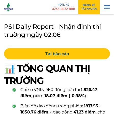
HOTLINE
ĐĂNG KÝ
0243 9872 888
TÀI KHOẢN
PSI Daily Report - Nhận định thị
trường ngày 02.06
Tải báo cáo
📊
TỔNG QUAN THỊ
TRƯỜNG
Chỉ số VNINDEX đóng cửa tại
1,826.47
điểm
, giảm
18.07 điểm (-0.98%)
.
Biên độ dao động trong phiên:
1817.53 –
1858.76 điểm
→ dao động
41.23 điểm
, cho