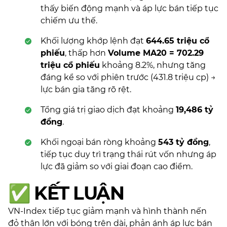
thấy biến động mạnh và áp lực bán tiếp tục
chiếm ưu thế.
Khối lượng khớp lệnh đạt
644.65 triệu cổ
phiếu
, thấp hơn
Volume MA20 = 702.29
triệu cổ phiếu
khoảng 8.2%, nhưng tăng
đáng kể so với phiên trước (431.8 triệu cp) →
lực bán gia tăng rõ rệt.
Tổng giá trị giao dịch đạt khoảng
19,486 tỷ
đồng
.
Khối ngoại bán ròng khoảng
543 tỷ đồng
,
tiếp tục duy trì trạng thái rút vốn nhưng áp
lực đã giảm so với giai đoạn cao điểm.
✅
KẾT LUẬN
VN-Index tiếp tục giảm mạnh và hình thành nến
đỏ thân lớn với bóng trên dài, phản ánh áp lực bán