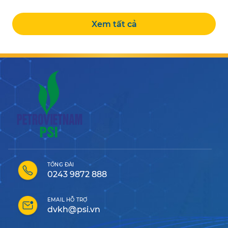
Xem tất cả
TỔNG ĐÀI
0243 9872 888
EMAIL HỖ TRỢ
dvkh@psi.vn