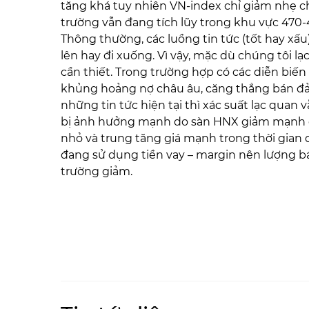
tăng khá tuy nhiên VN-index chỉ giảm nhẹ chư
trường vẫn đang tích lũy trong khu vực 470-4
Thông thường, các luồng tin tức (tốt hay xấu
lên hay đi xuống. Vì vậy, mặc dù chúng tôi lạ
cần thiết. Trong trường hợp có các diễn biến
khủng hoảng nợ châu âu, căng thẳng bán đảo t
những tin tức hiện tại thì xác suất lạc quan 
bị ảnh hưởng mạnh do sàn HNX giảm mạnh có
nhỏ và trung tăng giá mạnh trong thời gian
đang sử dụng tiền vay – margin nên lượng b
trường giảm.