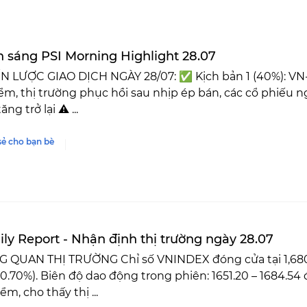
n sáng PSI Morning Highlight 28.07
N LƯỢC GIAO DỊCH NGÀY 28/07: ✅ Kịch bản 1 (40%): VN
ểm, thị trường phục hồi sau nhịp ép bán, các cổ phiếu
ng trở lại ⚠️ ...
sẻ cho bạn bè
ily Report - Nhận định thị trường ngày 28.07
G QUAN THỊ TRƯỜNG Chỉ số VNINDEX đóng cửa tại 1,680.6
0.70%). Biên độ dao động trong phiên: 1651.20 – 1684.5
ểm, cho thấy thị ...