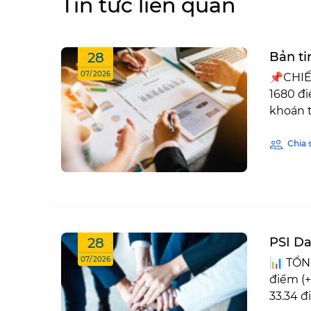
Tin tức liên quan
28
Bản ti
07/2026
📌CHIẾ
1680 đi
khoán tă
Chia 
28
PSI Da
07/2026
📊 TỔN
điểm (+
33.34 đi