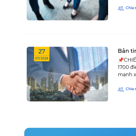
Chia 
27
Bản ti
07/2026
📌CHIẾ
1700 đi
mạnh xu
Chia 