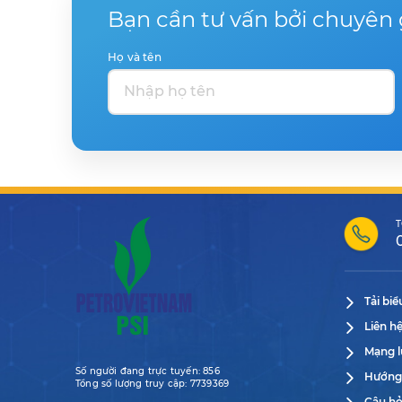
Bạn cần tư vấn bởi chuyên 
Họ và tên
T
Tải bi
Liên h
Mạng l
Số người đang trực tuyến:
856
Hướng
Tổng số lượng truy cập:
7739369
Câu hỏ