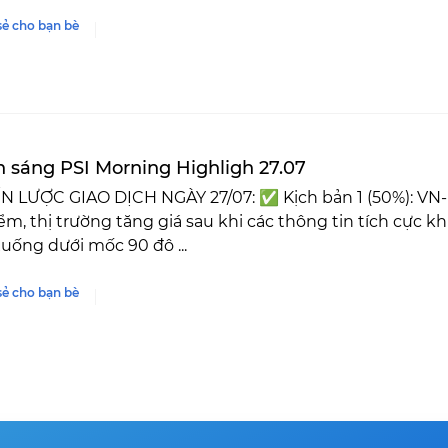
sẻ cho bạn bè
n sáng PSI Morning Highligh 27.07
N LƯỢC GIAO DỊCH NGÀY 27/07: ✅ Kịch bản 1 (50%): VN-
ểm, thị trường tăng giá sau khi các thông tin tích cực k
ống dưới mốc 90 đô ...
sẻ cho bạn bè