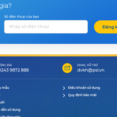
gia?
Số điện thoại của bạn
Đăng k
ỔNG ĐÀI
EMAIL HỖ TRỢ
0243 9872 888
dvkh@psi.vn
ểu mẫu
Điều khoản sử dụng
ệ
Quy định bảo mật
ưới
 dẫn sử dụng
i thường gặp