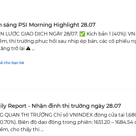
n sáng PSI Morning Highlight 28.07
N LƯỢC GIAO DỊCH NGÀY 28/07: ✅ Kịch bản 1 (40%): VN
ểm, thị trường phục hồi sau nhịp ép bán, các cổ phiếu
ng trở lại ⚠️ ...
sẻ cho bạn bè
ily Report - Nhận định thị trường ngày 28.07
G QUAN THỊ TRƯỜNG Chỉ số VNINDEX đóng cửa tại 1,680.6
0.70%). Biên độ dao động trong phiên: 1651.20 – 1684.5
ểm, cho thấy thị ...