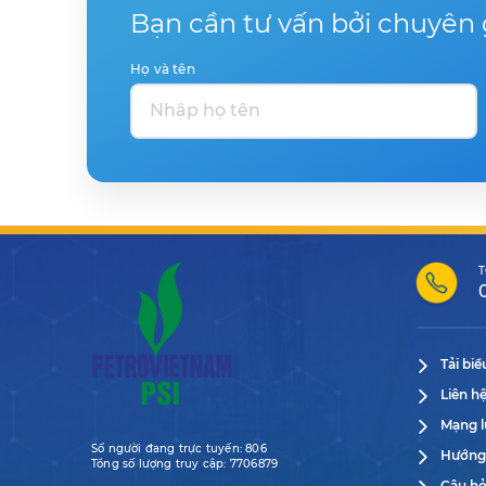
Bạn cần tư vấn bởi chuyên 
Họ và tên
T
Tải bi
Liên h
Mạng l
Số người đang trực tuyến:
806
Hướng
Tổng số lượng truy cập:
7706879
Câu hỏ