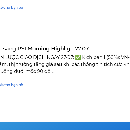
sẻ cho bạn bè
n sáng PSI Morning Highligh 27.07
N LƯỢC GIAO DỊCH NGÀY 27/07: ✅ Kịch bản 1 (50%): VN-
ểm, thị trường tăng giá sau khi các thông tin tích cực k
ống dưới mốc 90 đô ...
sẻ cho bạn bè