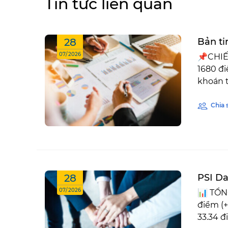
Tin tức liên quan
28
Bản ti
07/2026
📌CHIẾ
1680 đi
khoán tă
Chia 
28
PSI Da
07/2026
📊 TỔN
điểm (+
33.34 đi