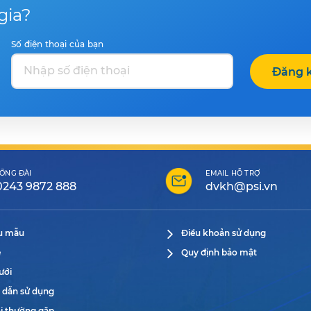
gia?
Số điện thoại của bạn
Đăng k
ỔNG ĐÀI
EMAIL HỖ TRỢ
0243 9872 888
dvkh@psi.vn
ểu mẫu
Điều khoản sử dụng
ệ
Quy định bảo mật
ưới
 dẫn sử dụng
i thường gặp