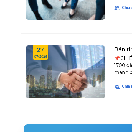
Chia 
27
Bản ti
07/2026
📌CHIẾ
1700 đi
mạnh xu
Chia 