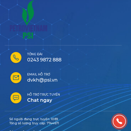
TỔNG ĐÀI
0243 9872 888
EMAIL HỖ TRỢ
dvkh@psi.vn
HỖ TRỢ TRỰC TUYẾN
Chat ngay
Số người đang trực tuyến:
1089
Tổng số lượng truy cập:
7744671