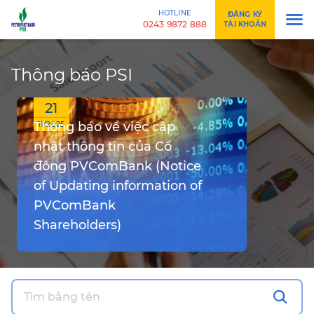
HOTLINE
ĐĂNG KÝ
0243 9872 888
TÀI KHOẢN
Thông báo PSI
21
Thông báo về việc cập
11/2025
nhật thông tin của Cổ
đông PVComBank (Notice
of Updating information of
PVComBank
Shareholders)