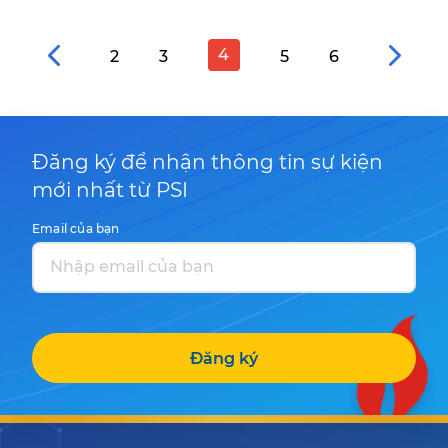
4
2
3
5
6
Đăng ký để nhận thông tin sự kiện
mới nhất từ PSI
Email của bạn
Đăng ký