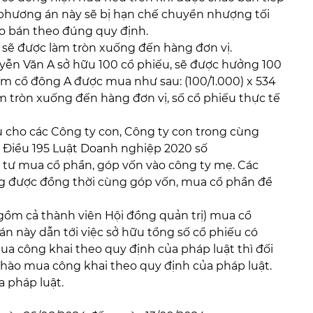
 phương án này sẽ bị hạn chế chuyển nhượng tối
o bán theo đúng quy định.
sẽ được làm tròn xuống đến hàng đơn vị.
uyễn Văn A sở hữu 100 cổ phiếu, sẽ được hưởng 100
êm cổ đông A được mua như sau: (100/1.000) x 534
àm tròn xuống đến hàng đơn vị, số cổ phiếu thực tế
 cho các Công ty con, Công ty con trong cùng
 Điều 195 Luật Doanh nghiệp 2020 số
 tư mua cổ phần, góp vốn vào công ty mẹ. Các
g được đồng thời cùng góp vốn, mua cổ phần để
gồm cả thành viên Hội đồng quản trị) mua cổ
n này dẫn tới việc sở hữu tổng số cổ phiếu có
ua công khai theo quy định của pháp luật thì đối
chào mua công khai theo quy định của pháp luật.
 pháp luật.