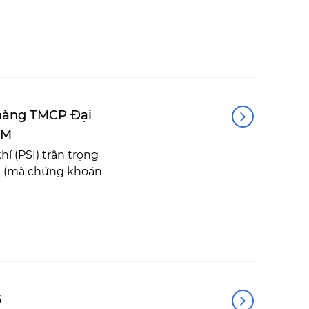
 hàng TMCP Đại
OM
í (PSI) trân trọng
k (mã chứng khoán
6