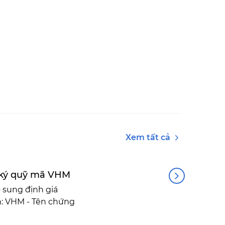
Xem tất cả
h ký quỹ mã VHM
 sung định giá
: VHM - Tên chứng