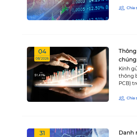
Chia 
04
Thông 
chúng
08/2026
Kính gử
thông 
PCB) tr
Chia 
31
Danh m