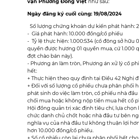
vận Phương Đông Việt
như sau:
Ngày đăng ký cuối cùng: 19/08/2024
Số lượng chứng khoán dự kiến phát hành: 2
- Giá phát hành: 10.000 đồng/cổ phiếu
- Tỷ lệ thực hiện: 1.000:534 (cổ đông sở hữu 
quyền được hương 01 quyền mua, cứ 1.000 
đợt chào bán này).
- Phương án làm tròn, Phương án xử lý cổ ph
hết:
+ Thực hiện theo quy định tại Điều 42 Nghị 
+ Đối với số lượng cổ phiếu chưa phân phối 
phát sinh do việc làm tròn, cổ phiếu nhà đ
chối mua hoặc không nộp tiền mua hết cổ p
Hội đồng quản trị xác định tiêu chí, lựa chọ
chức danh chủ chốt hoặc nhà đầu tư bên ngoà
nghĩa vụ của nhà đầu tư không thuận lợi hơ
hơn 10.000 đồng/cổ phiếu.
+ Số cổ phiếu còn lại chưa phân phối hết ch