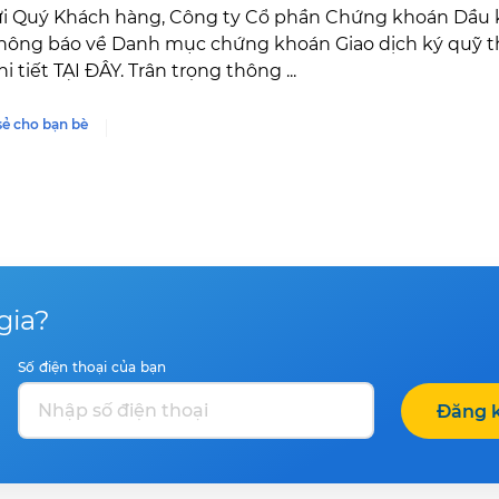
i Quý Khách hàng, Công ty Cổ phần Chứng khoán Dầu khí
thông báo về Danh mục chứng khoán Giao dịch ký quỹ t
i tiết TẠI ĐÂY. Trân trọng thông ...
sẻ cho bạn bè
gia?
Số điện thoại của bạn
Đăng k