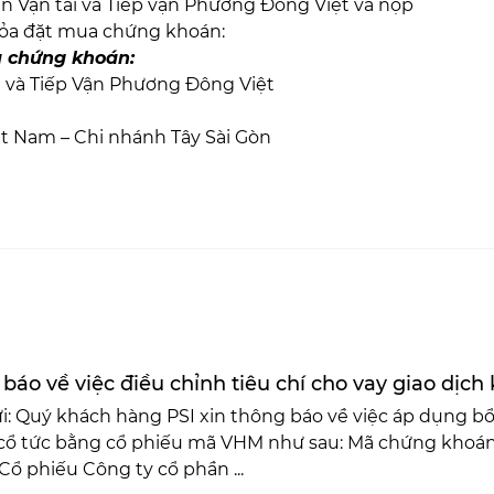
n Vận tải và Tiếp vận Phương Đông Việt và nộp
tỏa đặt mua chứng khoán:
a chứng khoán:
i và Tiếp Vận Phương Đông Việt
t Nam – Chi nhánh Tây Sài Gòn
báo về việc điều chỉnh tiêu chí cho vay giao dịc
i: Quý khách hàng PSI xin thông báo về việc áp dụng bổ
cổ tức bằng cổ phiếu mã VHM như sau: Mã chứng khoán
Cổ phiếu Công ty cổ phần ...