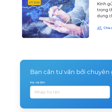
07/2026
Kính gử
trọng 
dung ch
Chia 
Bạn cần tư vấn bởi chuyên 
Họ và tên