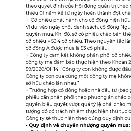
theo quyết định của Hội đồng quản trị theo
thiểu 01 năm kể từ ngày hoàn thành đợt chà
+ Cổ phiếu phát hành cho cổ đông hiện hữu 
Ví dụ: vào ngày chốt danh sách, cổ đông Ng
quyền mua. Khi đó, số cổ phiếu chào bán th
cổ phiếu = 53,4 cổ phiếu. Theo nguyên tắc l
cổ đông A được mua là 53 cổ phiếu.
+ Công ty cam kết không phân phối cổ phiếu
công ty mẹ đảm bảo thực hiện theo Khoản 2
59/2020/QH14: “Công ty con không được đầu
Công ty con của cùng một công ty mẹ khôn
sở hữu chéo lẫn nhau.”
+ Trường hợp cổ đông hoặc nhà đầu tư (bao 
phiếu cần phân phối theo phương án cháo bá
quyền biểu quyết vượt quá tỷ lệ phải chào m
tượng đó có trách nhiệm thực hiện thủ tục 
Công ty sẽ thực hiện theo đúng quy định của
- Quy định về chuyển nhượng quyền mua: