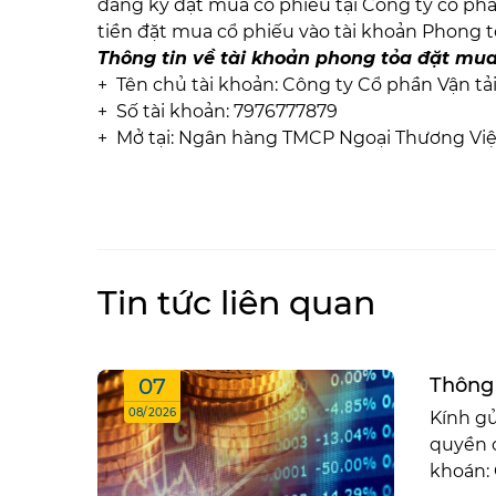
đăng ký đặt mua cổ phiếu tại Công ty cổ phầ
tiền đặt mua cổ phiếu vào tài khoản Phong 
Thông tin về tài khoản phong tỏa đặt mu
+ Tên chủ tài khoản: Công ty Cổ phần Vận tả
+ Số tài khoản: 7976777879
+ Mở tại: Ngân hàng TMCP Ngoại Thương Việ
Tin tức liên quan
07
Thông 
08/2026
Kính gử
quyền 
khoán: 