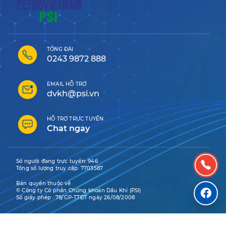
TỔNG ĐÀI
0243 9872 888
EMAIL HỖ TRỢ
dvkh@psi.vn
HỖ TRỢ TRỰC TUYẾN
Chat ngay
Số người đang trực tuyến:
946
Tổng số lượng truy cập:
7703587
Bản quyền thuộc về
© Công ty Cổ phần Chứng khoán Dầu Khí (PSI)
Số giấy phép : 78/GP-TTĐT ngày 26/08/2008