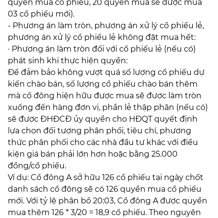
quyền mua cổ phiếu, 20 quyền mua sẽ được mua
03 cổ phiếu mới).
- Phương án làm tròn, phương án xử lý cổ phiếu lẻ,
phương án xử lý cổ phiếu lẻ không đặt mua hết:
· Phương án làm tròn đối với cổ phiếu lẻ (nếu có)
phát sinh khi thực hiện quyền:
Để đảm bảo không vượt quá số lượng cổ phiếu dự
kiến chào bán, số lượng cổ phiếu chào bán thêm
mà cổ đông hiện hữu được mua sẽ được làm tròn
xuống đến hàng đơn vị, phần lẻ thập phân (nếu có)
sẽ được ĐHĐCĐ ủy quyền cho HĐQT quyết định
lựa chọn đối tượng phân phối, tiêu chí, phương
thức phân phối cho các nhà đầu tư khác với điều
kiện giá bán phải lớn hơn hoặc bằng 25.000
đồng/cổ phiếu.
Ví dụ: Cổ đông A sở hữu 126 cổ phiếu tại ngày chốt
danh sách cổ đông sẽ có 126 quyền mua cổ phiếu
mới. Với tỷ lệ phân bổ 20:03, Cổ đông A được quyền
mua thêm 126 * 3/20 = 18,9 cổ phiếu. Theo nguyên