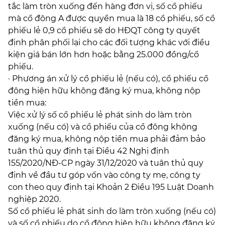
tắc làm tròn xuống đến hàng đơn vị, số cổ phiếu
mà cổ đông A được quyền mua là 18 cổ phiếu, số cổ
phiếu lẻ 0,9 cổ phiếu sẽ do HĐQT công ty quyết
định phân phối lại cho các đối tượng khác với điều
kiện giá bán lớn hơn hoặc bằng 25.000 đồng/cổ
phiếu.
· Phương án xử lý cổ phiếu lẻ (nếu có), cổ phiếu cổ
đông hiện hữu không đăng ký mua, không nộp
tiền mua:
Việc xử lý số cổ phiếu lẻ phát sinh do làm tròn
xuống (nếu có) và cổ phiếu của cổ đông không
đăng ký mua, không nộp tiền mua phải đảm bảo
tuân thủ quy định tại Điều 42 Nghị định
155/2020/NĐ-CP ngày 31/12/2020 và tuân thủ quy
định về đầu tư góp vốn vào công ty mẹ, công ty
con theo quy định tại Khoản 2 Điều 195 Luật Doanh
nghiệp 2020.
Số cổ phiếu lẻ phát sinh do làm tròn xuống (nếu có)
và số cổ phiếu do cổ đông hiện hữu không đăng ký,