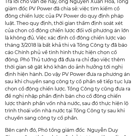
Trả lời cho vấn đề này, ông Nguyễn Xuân Hòa, Tổng
giám đốc PV Power đã chia sẻ: việc tìm kiếm cổ
đông chiến lược của PV Power do quy định pháp
luật. Theo quy định, thời gian thẩm định soát xét
của chọn cổ đông chiến lược đối với phương án lớn
là không đủ. Việc xác định cổ đông chiến lược vào
tháng 3/2018 là bất khả thi và Tổng Công ty đã báo
cáo Chính phủ về tình hình thực hiện chọn cổ
đông. Phó Thủ tướng đã đưa ra chỉ đạo việc thêm
thời gian sẽ gât khó khăn do ảnh hưởng tới nghị
định hiện hành. Do vậy PV Power đưa ra phương án
sau khi chuyển sang công ty cổ phần sẽ tiếp tục lựa
chọn cổ động chiến lược. Tổng Công ty cũng đưa ra
đề nghị nhập phần định bán cho cổ đông chiến
lược thành phần vốn nhà nước, sau đó thực hiện lộ
trình thoái vốn nhà nước tại Tổng Công ty sau khi
chuyển sang công ty cổ phần.
Bên cạnh đó, Phó tổng giám đốc Nguyễn Duy