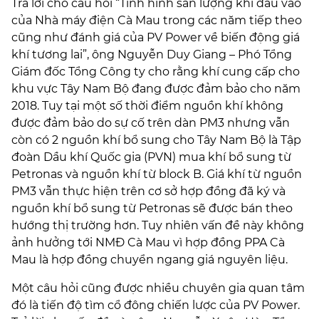
Trả lời cho câu hỏi “Tình hình sản lượng khí đầu vào
của Nhà máy điện Cà Mau trong các năm tiếp theo
cũng như đánh giá của PV Power về biến động giá
khí tương lai”, ông Nguyễn Duy Giang – Phó Tổng
Giám đốc Tổng Công ty cho rằng khí cung cấp cho
khu vực Tây Nam Bộ đang được đảm bảo cho năm
2018. Tuy tại một số thời điểm nguồn khí không
được đảm bảo do sự cố trên dàn PM3 nhưng vẫn
còn có 2 nguồn khí bổ sung cho Tây Nam Bộ là Tập
đoàn Dầu khí Quốc gia (PVN) mua khí bổ sung từ
Petronas và nguồn khí từ block B. Giá khí từ nguồn
PM3 vẫn thực hiện trên cơ sở hợp đồng đã ký và
nguồn khí bổ sung từ Petronas sẽ được bán theo
hướng thị trường hơn. Tuy nhiên vấn đề này không
ảnh hưởng tới NMĐ Cà Mau vì hợp đồng PPA Cà
Mau là hợp đồng chuyển ngang giá nguyên liệu.
Một câu hỏi cũng được nhiều chuyên gia quan tâm
đó là tiến độ tìm cổ đông chiến lược của PV Power.