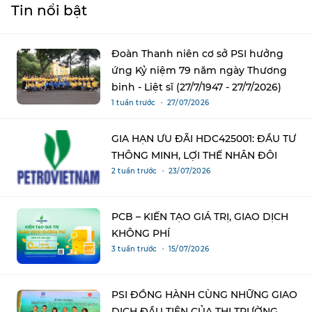
Tin nổi bật
Đoàn Thanh niên cơ sở PSI hưởng
ứng Kỷ niệm 79 năm ngày Thương
binh - Liệt sĩ (27/7/1947 - 27/7/2026)
1 tuần trước ・ 27/07/2026
GIA HẠN ƯU ĐÃI HDC425001: ĐẦU TƯ
THÔNG MINH, LỢI THẾ NHÂN ĐÔI
2 tuần trước ・ 23/07/2026
PCB – KIẾN TẠO GIÁ TRỊ, GIAO DỊCH
KHÔNG PHÍ
3 tuần trước ・ 15/07/2026
PSI ĐỒNG HÀNH CÙNG NHỮNG GIAO
DỊCH ĐẦU TIÊN CỦA THỊ TRƯỜNG