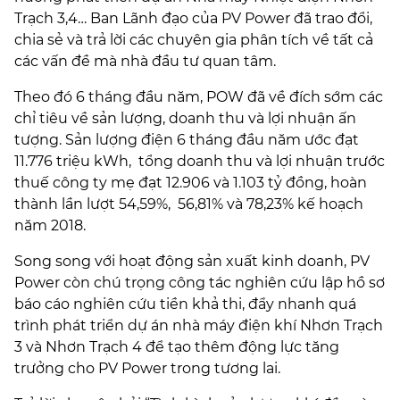
Trạch 3,4… Ban Lãnh đạo của PV Power đã trao đổi,
chia sẻ và trả lời các chuyên gia phân tích về tất cả
các vấn đề mà nhà đầu tư quan tâm.
Theo đó 6 tháng đầu năm, POW đã về đích sớm các
chỉ tiêu về sản lượng, doanh thu và lợi nhuận ấn
tượng. Sản lượng điện 6 tháng đầu năm ước đạt
11.776 triệu kWh, tổng doanh thu và lợi nhuận trước
thuế công ty mẹ đạt 12.906 và 1.103 tỷ đồng, hoàn
thành lần lượt 54,59%, 56,81% và 78,23% kế hoạch
năm 2018.
Song song với hoạt động sản xuất kinh doanh, PV
Power còn chú trọng công tác nghiên cứu lập hồ sơ
báo cáo nghiên cứu tiền khả thi, đẩy nhanh quá
trình phát triển dự án nhà máy điện khí Nhơn Trạch
3 và Nhơn Trạch 4 để tạo thêm động lực tăng
trưởng cho PV Power trong tương lai.