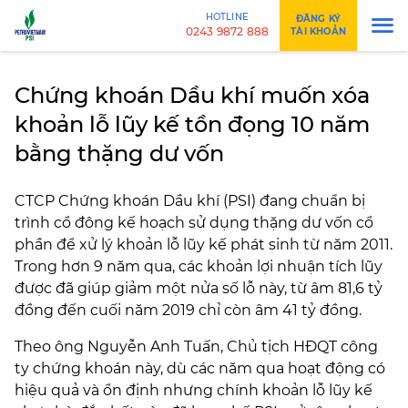
HOTLINE
ĐĂNG KÝ
0243 9872 888
TÀI KHOẢN
Chứng khoán Dầu khí muốn xóa
khoản lỗ lũy kế tồn đọng 10 năm
bằng thặng dư vốn
CTCP Chứng khoán Dầu khí (PSI) đang chuẩn bị
trình cổ đông kế hoạch sử dụng thặng dư vốn cổ
phần để xử lý khoản lỗ lũy kế phát sinh từ năm 2011.
Trong hơn 9 năm qua, các khoản lợi nhuận tích lũy
được đã giúp giảm một nửa số lỗ này, từ âm 81,6 tỷ
đồng đến cuối năm 2019 chỉ còn âm 41 tỷ đồng.
Theo ông Nguyễn Anh Tuấn, Chủ tịch HĐQT công
ty chứng khoán này, dù các năm qua hoạt động có
hiệu quả và ổn định nhưng chính khoản lỗ lũy kế