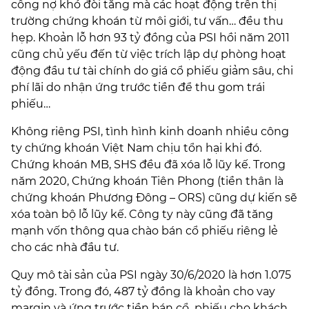
công nợ khó đòi tăng mà các hoạt động trên thị
trường chứng khoán từ môi giới, tư vấn… đều thu
hẹp. Khoản lỗ hơn 93 tỷ đồng của PSI hồi năm 2011
cũng chủ yếu đến từ việc trích lập dự phòng hoạt
động đầu tư tài chính do giá cổ phiếu giảm sâu, chi
phí lãi do nhận ứng trước tiền để thu gom trái
phiếu…
Không riêng PSI, tình hình kinh doanh nhiều công
ty chứng khoán Việt Nam chịu tổn hại khi đó.
Chứng khoán MB, SHS đều đã xóa lỗ lũy kế. Trong
năm 2020, Chứng khoán Tiên Phong (tiền thân là
chứng khoán Phương Đông – ORS) cũng dự kiến sẽ
xóa toàn bộ lỗ lũy kế. Công ty này cũng đã tăng
mạnh vốn thông qua chào bán cổ phiếu riêng lẻ
cho các nhà đầu tư.
Quy mô tài sản của PSI ngày 30/6/2020 là hơn 1.075
tỷ đồng. Trong đó, 487 tỷ đồng là khoản cho vay
margin và ứng trước tiền bán cổ phiếu cho khách