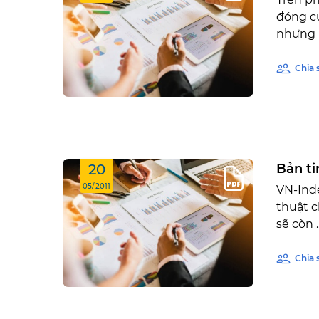
đóng cử
nhưng K
Chia 
20
Bản ti
05/2011
VN-Ind
thuật c
sẽ còn ..
Chia 