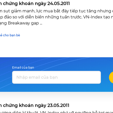
n chứng khoán ngày 24.05.2011
n sụt giảm mạnh, lực mua bắt đáy tiếp tục tăng nhưng
 đảo so với diễn biến những tuần trước. VN-Index tạo
ạng Breakaway gap ...
sẻ cho bạn bè
Email của bạn
n chứng khoán ngày 23.05.2011
ương diện kĩ thuật, VN-Index phá vỡ ngưỡng hỗ trợ mạn