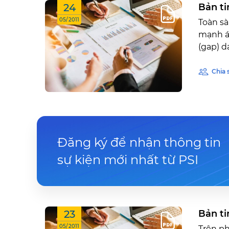
24
Bản ti
05/2011
Toàn sà
mạnh áp
(gap) d
Chia 
Đăng ký để nhận thông tin
sự kiện mới nhất từ PSI
23
Bản ti
05/2011
Trên ph