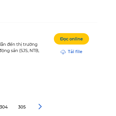
Đọc online
dẫn đến thị trường
động sản (SJS, NTB,
Tải file
304
305