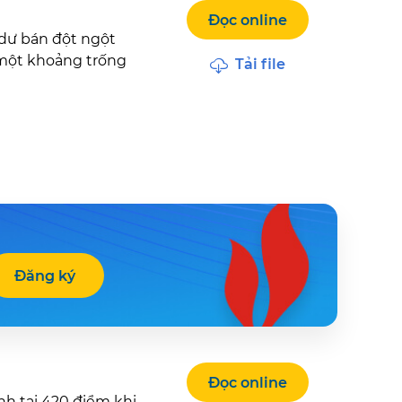
Đọc online
 dư bán đột ngột
 một khoảng trống
Tải file
Đăng ký
Đọc online
h tại 420 điểm khi