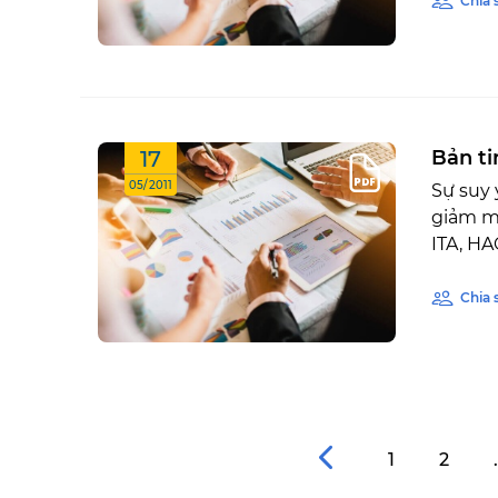
Chia 
17
Bản ti
05/2011
Sự suy 
giảm mạ
ITA, HAG,
Chia 
1
2
.