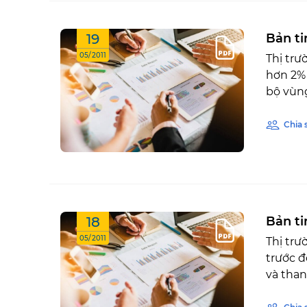
19
Bản ti
05/2011
Thị trư
hơn 2%
bộ vùng
Chia 
18
Bản ti
05/2011
Thị trư
trước đ
và than