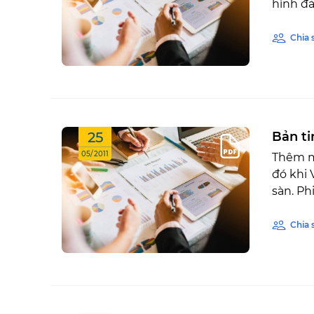
hình đảo
Chia 
25
Bản ti
05/2011
Thêm mộ
đó khi 
sàn. Phi
Chia 