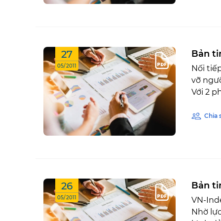
27
Bản ti
05/2011
Nối tiế
vỡ ngư
Với 2 ph
Chia 
26
Bản ti
05/2011
VN-Inde
Nhờ lự