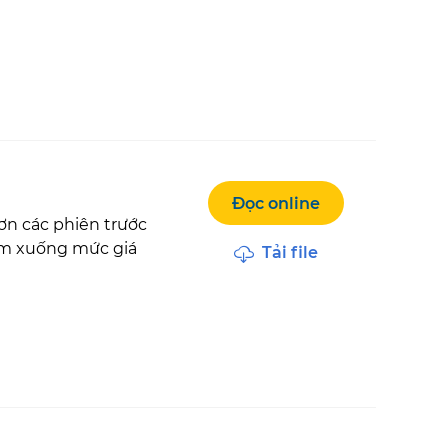
Đọc online
ơn các phiên trước
iảm xuống mức giá
Tải file