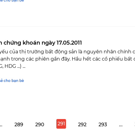
sẻ cho bạn bè
n chứng khoán ngày 17.05.2011
yếu của thị trường bất động sản là nguyên nhân chính 
nh trong các phiên gần đây. Hầu hết các cổ phiếu bất 
 HDG ...) ...
sẻ cho bạn bè
291
..
289
290
292
293
...