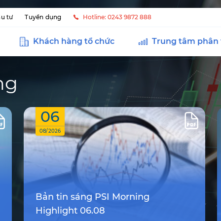
u tư
Tuyển dụng
Hotline: 0243 9872 888
Khách hàng tổ chức
Trung tâm phân 
ng
06
08/2026
Bản tin sáng PSI Morning
Highlight 06.08