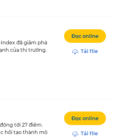
Đọc online
N-Index đã giảm phá
nh của thị trường.
Tải file
Đọc online
động tới 27 điểm.
c hồi tạo thành mô
Tải file