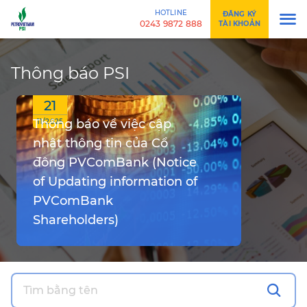
HOTLINE
ĐĂNG KÝ
0243 9872 888
TÀI KHOẢN
Thông báo PSI
21
Thông báo về việc cập
11/2025
nhật thông tin của Cổ
đông PVComBank (Notice
of Updating information of
PVComBank
Shareholders)