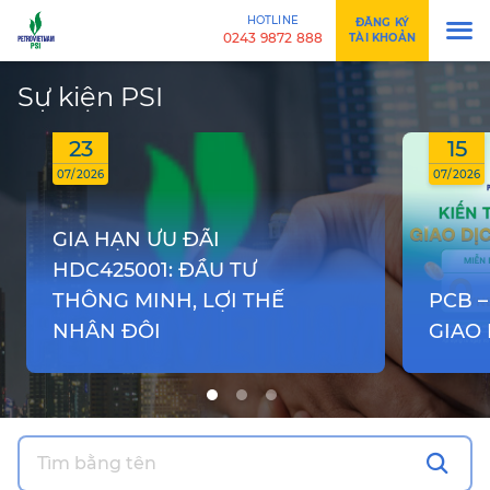
HOTLINE
ĐĂNG KÝ
0243 9872 888
TÀI KHOẢN
Sự kiện PSI
23
15
07/2026
07/2026
GIA HẠN ƯU ĐÃI
HDC425001: ĐẦU TƯ
THÔNG MINH, LỢI THẾ
PCB –
NHÂN ĐÔI
GIAO